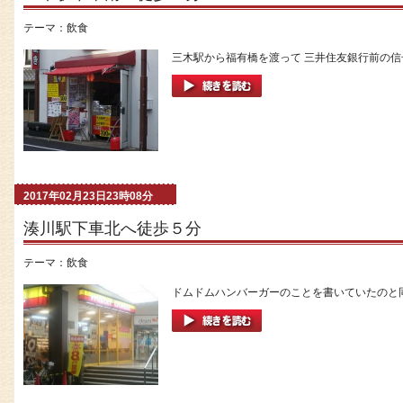
テーマ：
飲食
三木駅から福有橋を渡って 三井住友銀行前の信号
2017年02月23日23時08分
湊川駅下車北へ徒歩５分
テーマ：
飲食
ドムドムハンバーガーのことを書いていたのと同