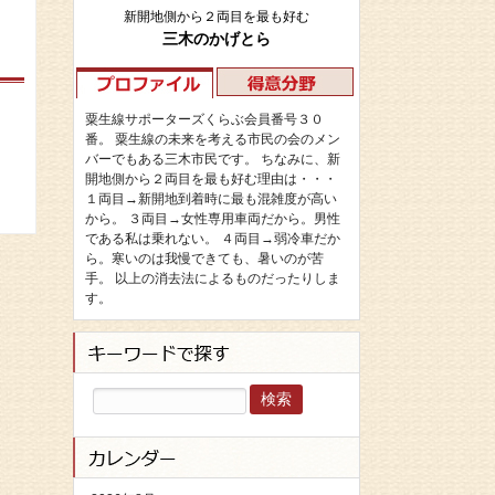
新開地側から２両目を最も好む
三木のかげとら
粟生線サポーターズくらぶ会員番号３０
番。 粟生線の未来を考える市民の会のメン
バーでもある三木市民です。 ちなみに、新
開地側から２両目を最も好む理由は・・・
１両目→新開地到着時に最も混雑度が高い
から。 ３両目→女性専用車両だから。男性
である私は乗れない。 ４両目→弱冷車だか
ら。寒いのは我慢できても、暑いのが苦
手。 以上の消去法によるものだったりしま
す。
検
索: