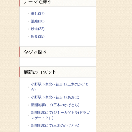
催し(37)
沿線(26)
鉄道(22)
飲食(35)
小野駅下車北へ徒歩１(三木のかげと
ら)
小野駅下車北へ徒歩１(あおば)
新開地駅にて(三木のかげとら)
新開地駅にて(ジミーカゲトラ(ドラゴ
ンゲート？）)
新開地駅にて(三木のかげとら)