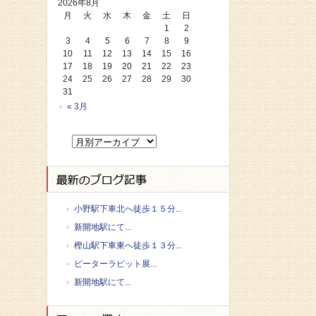
2026年8月
月
火
水
木
金
土
日
1
2
3
4
5
6
7
8
9
10
11
12
13
14
15
16
17
18
19
20
21
22
23
24
25
26
27
28
29
30
31
« 3月
小野駅下車北へ徒歩１５分...
新開地駅にて...
樫山駅下車東へ徒歩１３分...
ピーターラビット展...
新開地駅にて...