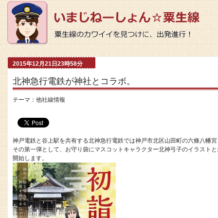
2015年12月21日23時58分
北神急行電鉄が神社とコラボ。
テーマ：
他社線情報
神戸電鉄と谷上駅を共有する北神急行電鉄では神戸市北区山田町の六條八幡宮
その第一弾として、お守り袋にマスコットキャラクター北神弓子のイラストと
開始します。