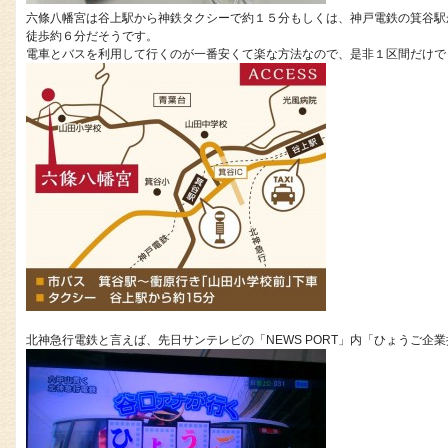
六條八幡宮は谷上駅から神鉄タクシーで約１５分もしくは、神戸電鉄の箕谷駅
徒歩約６分だそうです。
電車とバスを利用して行くのが一番安くて楽な方法なので、是非１区間だけでも神
北神急行電鉄と言えば、先日サンテレビの「NEWS PORT」内「ひょうご企