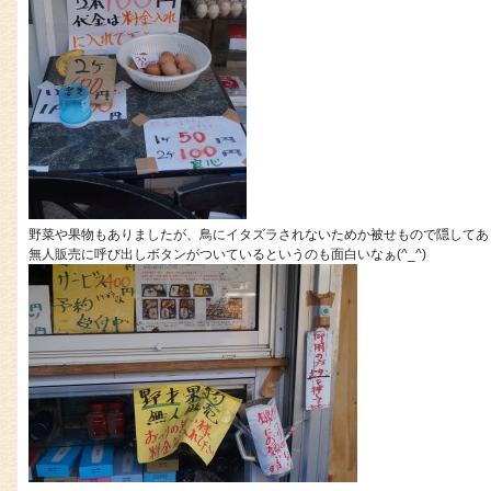
野菜や果物もありましたが、鳥にイタズラされないためか被せもので隠してあ
無人販売に呼び出しボタンがついているというのも面白いなぁ(^_^)