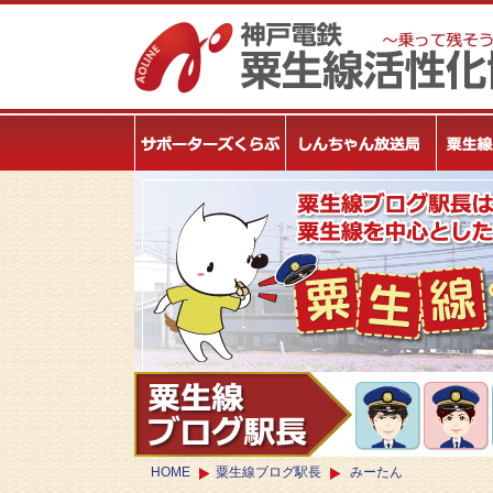
HOME
粟生線ブログ駅長
みーたん