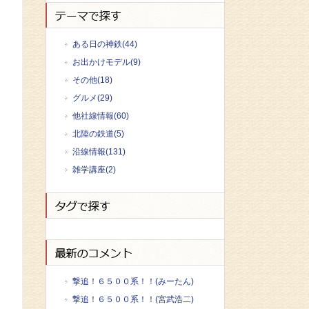
ある日の神鉄(44)
お出かけモデル(9)
その他(18)
グルメ(29)
他社線情報(60)
北陸の鉄道(5)
沿線情報(131)
雑学講座(2)
撃追！６５００系！！(みーたん)
撃追！６５００系！！(宮武浩二)