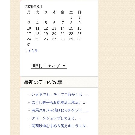
2026年8月
月
火
水
木
金
土
日
1
2
3
4
5
6
7
8
9
10
11
12
13
14
15
16
17
18
19
20
21
22
23
24
25
26
27
28
29
30
31
« 3月
いままでも、そしてこれからも。...
ほぐし処手もみ総本店三木店。...
有馬グルメ＆湯けむりチケット。...
グリーンショップしちふく。...
関西鉄道むすめ＆萌えキャラスタ...