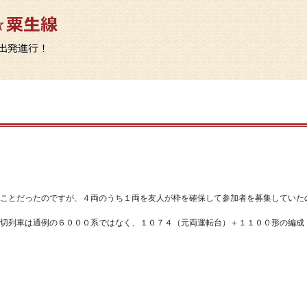
ことだったのですが、４両のうち１両を友人が枠を確保して参加者を募集していた
切列車は通例の６０００系ではなく、１０７４（元両運転台）＋１１００形の編成