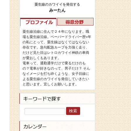
粟生線のカワイイを発信する
みーたん
粟生線沿線に住んで２４年になります。職
場も粟生線沿線。ペーパードライバー歴○年
の私にとって、粟生線はなくてはならない
存在です。急勾配急カーブを力強く走り、
だけど見た目はレトロカワイイ神鉄の車両
が愛おしくもあります。
電車って、通勤通学だけで乗るだけのも
の？電車が好きなのって、男子だけ？ そん
なイメージを打ち砕くような、女子目線に
よる粟生線のカワイイを発信していきたい
と思います。宜しくお願いします。
検
索: