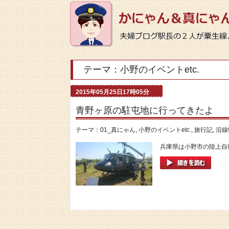
テーマ：小野のイベントetc.
2015年05月25日17時05分
青野ヶ原の駐屯地に行ってきたよ
テーマ：
01_真にゃん
,
小野のイベントetc.
,
旅行記
,
沿線
兵庫県は小野市の陸上自衛