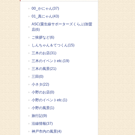
00_かにゃん(37)
01_真にゃん(43)
ASC(粟生線サポーターズくらぶ)加盟
店(6)
ご挨拶など(6)
しんちゃん＆てつくん(15)
三木のお店(31)
三木のイベントetc.(19)
三木の風景(21)
三田(0)
小ネタ(22)
小野のお店(0)
小野のイベントetc.(1)
小野の風景(1)
旅行記(9)
沿線情報(37)
神戸市内の風景(4)