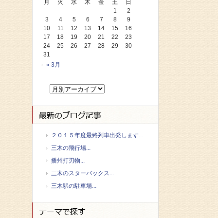
月
火
水
木
金
土
日
1
2
3
4
5
6
7
8
9
10
11
12
13
14
15
16
17
18
19
20
21
22
23
24
25
26
27
28
29
30
31
« 3月
２０１５年度最終列車出発します...
三木の飛行場...
播州打刃物...
三木のスターバックス...
三木駅の駐車場...