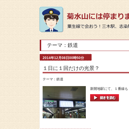
テーマ：鉄道
2014年12月08日00時50分
１日に１回だけの光景？
テーマ：
鉄道
新開地駅にて、１番線も２