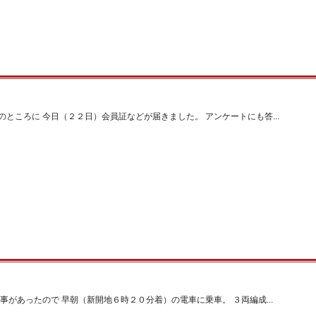
ところに 今日（２２日）会員証などが届きました。 アンケートにも答...
事があったので 早朝（新開地６時２０分着）の電車に乗車。 ３両編成...