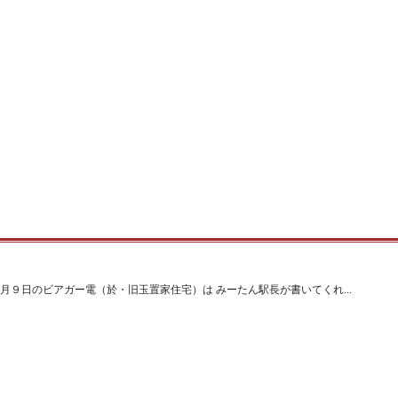
月９日のビアガー電（於・旧玉置家住宅）は みーたん駅長が書いてくれ...