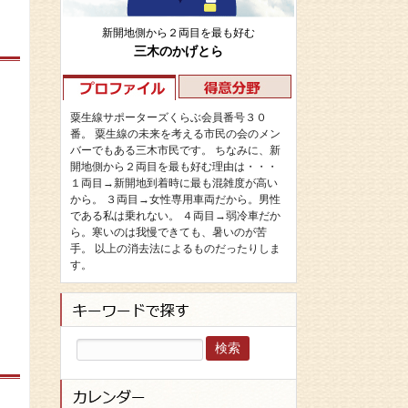
新開地側から２両目を最も好む
三木のかげとら
粟生線サポーターズくらぶ会員番号３０
番。 粟生線の未来を考える市民の会のメン
バーでもある三木市民です。 ちなみに、新
開地側から２両目を最も好む理由は・・・
１両目→新開地到着時に最も混雑度が高い
から。 ３両目→女性専用車両だから。男性
である私は乗れない。 ４両目→弱冷車だか
ら。寒いのは我慢できても、暑いのが苦
手。 以上の消去法によるものだったりしま
す。
検
索: