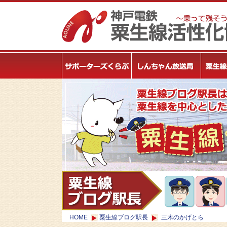
HOME
粟生線ブログ駅長
三木のかげとら