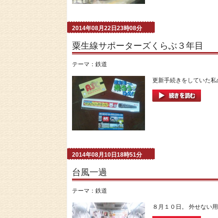
2014年08月22日23時08分
粟生線サポーターズくらぶ３年目
テーマ：
鉄道
更新手続きをしていた私の
2014年08月10日18時51分
台風一過
テーマ：
鉄道
８月１０日。 外せない用