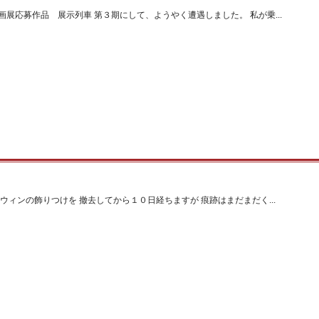
展応募作品 展示列車 第３期にして、ようやく遭遇しました。 私が乗...
ウィンの飾りつけを 撤去してから１０日経ちますが 痕跡はまだまだく...