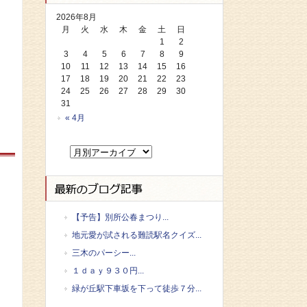
2026年8月
月
火
水
木
金
土
日
1
2
3
4
5
6
7
8
9
10
11
12
13
14
15
16
17
18
19
20
21
22
23
24
25
26
27
28
29
30
31
« 4月
【予告】別所公春まつり...
地元愛が試される難読駅名クイズ...
三木のパーシー...
１ｄａｙ９３０円...
緑が丘駅下車坂を下って徒歩７分...