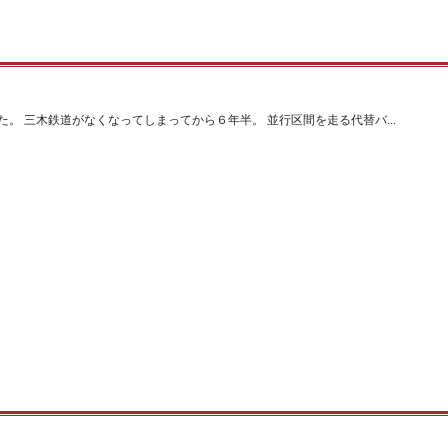
。 三木鉄道がなくなってしまってから６年半。 並行区間を走る代替バ...