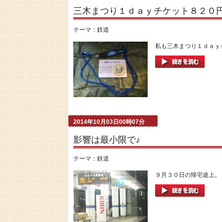
三木まつり１ｄａｙチケット８２０
テーマ：
鉄道
私も三木まつり１ｄａｙチ
2014年10月03日00時07分
影響は最小限で♪
テーマ：
鉄道
９月３０日の帰宅途上。 