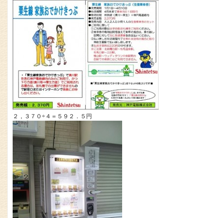
２，３７０÷４＝５９２．５円