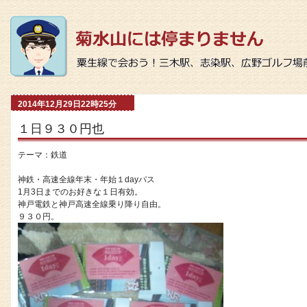
2014年12月29日22時25分
１日９３０円也
テーマ：
鉄道
神鉄・高速全線年末・年始１dayパス
1月3日までのお好きな１日有効。
神戸電鉄と神戸高速全線乗り降り自由。
９３０円。