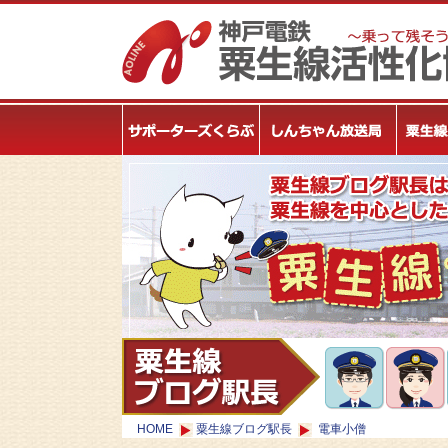
HOME
粟生線ブログ駅長
電車小僧