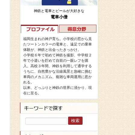
神鉄と電車とビールが大好きな
電車小僧
福岡生まれの神戸育ち。小学校の窓から見
たツートンカラーの電車と、遠足での乗車
体験が、神鉄と出会ったきっかけ。
小学校６年で初めて神鉄を撮影、中学校２
年で小遣いを貯めて自前の一眼レフを購
入。高校３年間、神鉄を利用して通学する
うちに、自然豊かな沿線風景と急峻に挑む
車両のメカニズム、複雑な車両運用に惹か
れる。
以来、どっぷりと神鉄の世界に浸かり、現
在に至る。
検
索: